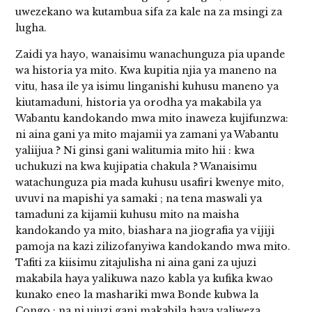
uwezekano wa kutambua sifa za kale na za msingi za
lugha.
Zaidi ya hayo, wanaisimu wanachunguza pia upande
wa historia ya mito. Kwa kupitia njia ya maneno na
vitu, hasa ile ya isimu linganishi kuhusu maneno ya
kiutamaduni, historia ya orodha ya makabila ya
Wabantu kandokando mwa mito inaweza kujifunzwa:
ni aina gani ya mito majamii ya zamani ya Wabantu
yaliijua ? Ni ginsi gani walitumia mito hii : kwa
uchukuzi na kwa kujipatia chakula ? Wanaisimu
watachunguza pia mada kuhusu usafiri kwenye mito,
uvuvi na mapishi ya samaki ; na tena maswali ya
tamaduni za kijamii kuhusu mito na maisha
kandokando ya mito, biashara na jiografia ya vijiji
pamoja na kazi zilizofanyiwa kandokando mwa mito.
Tafiti za kiisimu zitajulisha ni aina gani za ujuzi
makabila haya yalikuwa nazo kabla ya kufika kwao
kunako eneo la mashariki mwa Bonde kubwa la
Congo ; na ni ujuzi gani makabila haya yaliweza