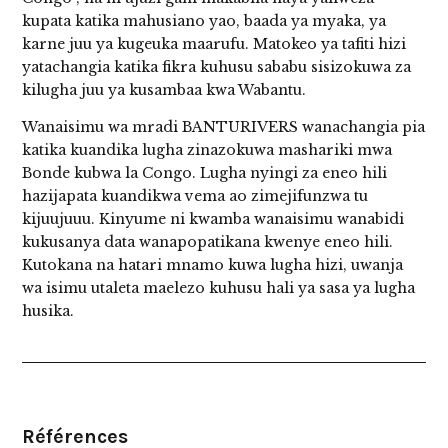
kupata katika mahusiano yao, baada ya myaka, ya
karne juu ya kugeuka maarufu. Matokeo ya tafiti hizi
yatachangia katika fikra kuhusu sababu sisizokuwa za
kilugha juu ya kusambaa kwa Wabantu.
Wanaisimu wa mradi BANTURIVERS wanachangia pia
katika kuandika lugha zinazokuwa mashariki mwa
Bonde kubwa la Congo. Lugha nyingi za eneo hili
hazijapata kuandikwa vema ao zimejifunzwa tu
kijuujuuu. Kinyume ni kwamba wanaisimu wanabidi
kukusanya data wanapopatikana kwenye eneo hili.
Kutokana na hatari mnamo kuwa lugha hizi, uwanja
wa isimu utaleta maelezo kuhusu hali ya sasa ya lugha
husika.
Références