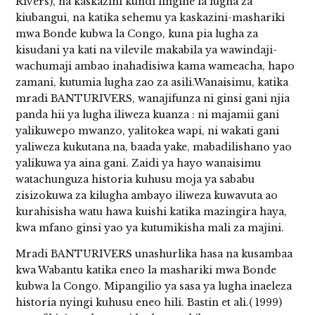
Rivers), na kaskazini kundi lingine la lugha za
kiubangui, na katika sehemu ya kaskazini-mashariki
mwa Bonde kubwa la Congo, kuna pia lugha za
kisudani ya kati na vilevile makabila ya wawindaji-
wachumaji ambao inahadisiwa kama wameacha, hapo
zamani, kutumia lugha zao za asili.Wanaisimu, katika
mradi BANTURIVERS, wanajifunza ni ginsi gani njia
panda hii ya lugha iliweza kuanza : ni majamii gani
yalikuwepo mwanzo, yalitokea wapi, ni wakati gani
yaliweza kukutana na, baada yake, mabadilishano yao
yalikuwa ya aina gani. Zaidi ya hayo wanaisimu
watachunguza historia kuhusu moja ya sababu
zisizokuwa za kilugha ambayo iliweza kuwavuta ao
kurahisisha watu hawa kuishi katika mazingira haya,
kwa mfano ginsi yao ya kutumikisha mali za majini.
Mradi BANTURIVERS unashurlika hasa na kusambaa
kwa Wabantu katika eneo la mashariki mwa Bonde
kubwa la Congo. Mipangilio ya sasa ya lugha inaeleza
historia nyingi kuhusu eneo hili. Bastin et ali.( 1999)