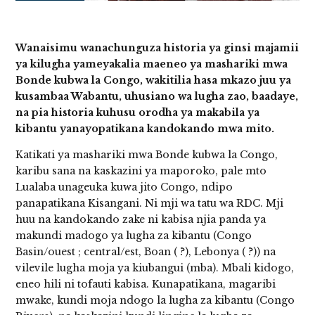
Wanaisimu wanachunguza historia ya ginsi majamii
ya kilugha yameyakalia maeneo ya mashariki mwa
Bonde kubwa la Congo, wakitilia hasa mkazo juu ya
kusambaa Wabantu, uhusiano wa lugha zao, baadaye,
na pia historia kuhusu orodha ya makabila ya
kibantu yanayopatikana kandokando mwa mito.
Katikati ya mashariki mwa Bonde kubwa la Congo,
karibu sana na kaskazini ya maporoko, pale mto
Lualaba unageuka kuwa jito Congo, ndipo
panapatikana Kisangani. Ni mji wa tatu wa RDC. Mji
huu na kandokando zake ni kabisa njia panda ya
makundi madogo ya lugha za kibantu (Congo
Basin/ouest ; central/est, Boan ( ?), Lebonya ( ?)) na
vilevile lugha moja ya kiubangui (mba). Mbali kidogo,
eneo hili ni tofauti kabisa. Kunapatikana, magaribi
mwake, kundi moja ndogo la lugha za kibantu (Congo