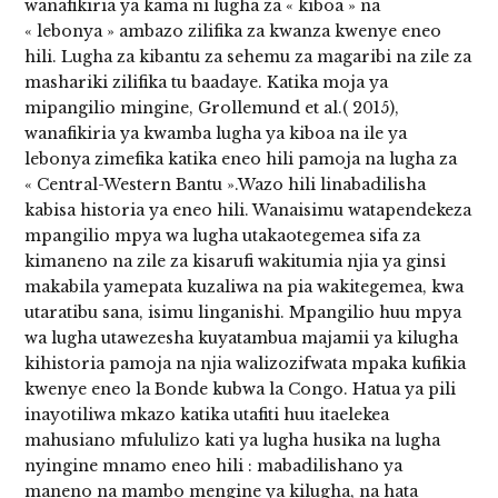
wanafikiria ya kama ni lugha za « kiboa » na
« lebonya » ambazo zilifika za kwanza kwenye eneo
hili. Lugha za kibantu za sehemu za magaribi na zile za
mashariki zilifika tu baadaye. Katika moja ya
mipangilio mingine, Grollemund et al.( 2015),
wanafikiria ya kwamba lugha ya kiboa na ile ya
lebonya zimefika katika eneo hili pamoja na lugha za
« Central-Western Bantu ».Wazo hili linabadilisha
kabisa historia ya eneo hili. Wanaisimu watapendekeza
mpangilio mpya wa lugha utakaotegemea sifa za
kimaneno na zile za kisarufi wakitumia njia ya ginsi
makabila yamepata kuzaliwa na pia wakitegemea, kwa
utaratibu sana, isimu linganishi. Mpangilio huu mpya
wa lugha utawezesha kuyatambua majamii ya kilugha
kihistoria pamoja na njia walizozifwata mpaka kufikia
kwenye eneo la Bonde kubwa la Congo. Hatua ya pili
inayotiliwa mkazo katika utafiti huu itaelekea
mahusiano mfululizo kati ya lugha husika na lugha
nyingine mnamo eneo hili : mabadilishano ya
maneno na mambo mengine ya kilugha, na hata