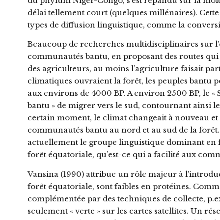
du phylum Niger-Congo, s’est répandu sur la moit
délai tellement court (quelques millénaires). Cett
types de diffusion linguistique, comme la conversi
Beaucoup de recherches multidisciplinaires sur l’
communautés bantu, en proposant des routes qui c
des agriculteurs, au moins l’agriculture faisait p
climatiques ouvraient la forêt, les peuples bantu 
aux environs de 4000 BP. A environ 2500 BP, le « 
bantu » de migrer vers le sud, contournant ainsi le
certain moment, le climat changeait à nouveau et l
communautés bantu au nord et au sud de la forêt. 
actuellement le groupe linguistique dominant en fo
forêt équatoriale, qu’est-ce qui a facilité aux com
Vansina (1990) attribue un rôle majeur à l’introdu
forêt équatoriale, sont faibles en protéines. Comme 
complémentée par des techniques de collecte, p.ex. 
seulement « verte » sur les cartes satellites. Un rés