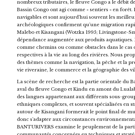
nombreux tributaires, le fleuve Congo a le débit 
Bassin Congo ont agi comme « sentiers » en forêt. 
navigables et sont aujourd’hui souvent les meille
archéologiques confirment qu’une migration rapid
Malebo et Kisangani (Wotzka 1995; Livingstone-Smith
dépendance augmentée aux produits aquatiques. BAN
comme chemins ou comme obstacles dans le cas de
respectives à la vie au long des rivières. Nous pr
des thèmes comme la navigation, la pêche et la prép
vie riveraine, le commerce et la géographie des vill
La scène de recherche est la partie orientale du 
aval du fleuve Congo et Kindu en amont du Lualab
des langues appartenant aux différents sous-groupe
ethniques complexes, et souvent spécialisées en st
autour de Kisangani formerait le point final de mu
donc s’adapter aux circonstances environnementale
BANTURIVERS examine le peuplement de la partie or
communautés concernées en techniques et stratégie