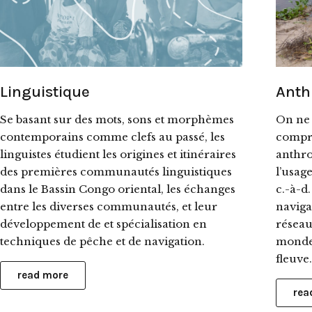
Linguistique
Anth
Se basant sur des mots, sons et morphèmes
On ne 
contemporains comme clefs au passé, les
compre
linguistes étudient les origines et itinéraires
anthro
des premières communautés linguistiques
l’usag
dans le Bassin Congo oriental, les échanges
c.-à-d
entre les diverses communautés, et leur
naviga
développement de et spécialisation en
réseau
techniques de pêche et de navigation.
monde 
fleuve.
read more
rea