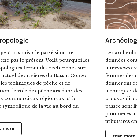
ropologie
Archéolog
peut pas saisir le passé si on ne
Les archéolog
nd pas le présent. Voilà pourquoi les
données cont
pologues feront des recherches sur
interviews av
e actuel des rivières du Bassin Congo,
femmes des 
. les techniques de pêche et de
donneront de
tion, le rôle des pêcheurs dans des
techniques de
x commerciaux régionaux, et le
preuves direc
symbolique de la vie au bord du
passée sont li
pionnières au
tributaires 
d more
read more