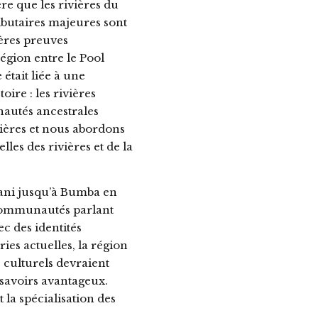
re que les rivières du
ributaires majeures sont
ières preuves
égion entre le Pool
était liée à une
ire : les rivières
autés ancestrales
vières et nous abordons
les des rivières et de la
gani jusqu’à Bumba en
 communautés parlant
c des identités
ies actuelles, la région
 culturels devraient
 savoirs avantageux.
la spécialisation des