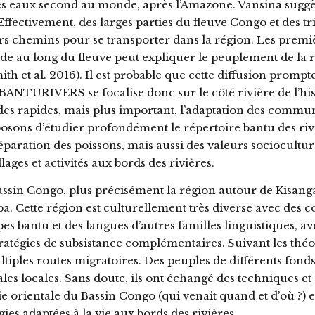
des eaux second au monde, après l’Amazone. Vansina suggè
Effectivement, des larges parties du fleuve Congo et des t
urs chemins pour se transporter dans la région. Les prem
e au long du fleuve peut expliquer le peuplement de la r
 et al. 2016). Il est probable que cette diffusion prompte 
TURIVERS se focalise donc sur le côté rivière de l’histo
s rapides, mais plus important, l’adaptation des commun
oposons d’étudier profondément le répertoire bantu des ri
aration des poissons, mais aussi des valeurs socioculturel
ages et activités aux bords des rivières.
Bassin Congo, plus précisément la région autour de Kisan
a. Cette région est culturellement très diverse avec des
s bantu et des langues d’autres familles linguistiques, ave
ratégies de subsistance complémentaires. Suivant les théor
ltiples routes migratoires. Des peuples de différents fonds
s locales. Sans doute, ils ont échangé des techniques et
ientale du Bassin Congo (qui venait quand et d’où ?) et 
s adaptées à la vie aux bords des rivières.