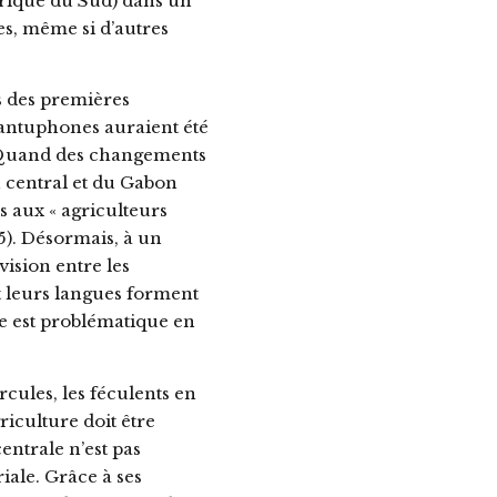
frique du Sud) dans un
es, même si d’autres
s des premières
bantuphones auraient été
es. Quand des changements
n central et du Gabon
s aux « agriculteurs
15). Désormais, à un
vision entre les
t leurs langues forment
re est problématique en
cules, les féculents en
riculture doit être
entrale n’est pas
riale. Grâce à ses