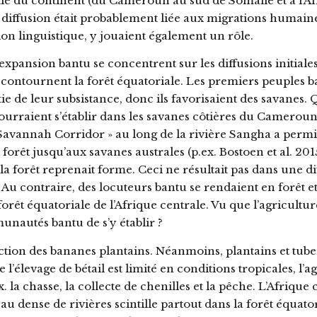
ié du continent (du Cameroun au sud de Somalie et à l’A
e diffusion était probablement liée aux migrations humain
on linguistique, y jouaient également un rôle.
expansion bantu se concentrent sur les diffusions initiale
ontournent la forêt équatoriale. Les premiers peuples 
artie de leur subsistance, donc ils favorisaient des savan
pourraient s’établir dans les savanes côtières du Camerou
Savannah Corridor » au long de la rivière Sangha a permi
 forêt jusqu’aux savanes australes (p.ex. Bostoen et al. 20
a forêt reprenait forme. Ceci ne résultait pas dans une di
Au contraire, des locuteurs bantu se rendaient en forêt e
rêt équatoriale de l’Afrique centrale. Vu que l’agricultu
munautés bantu de s’y établir ?
ction des bananes plantains. Néanmoins, plantains et tuber
l’élevage de bétail est limité en conditions tropicales, l’ag
la chasse, la collecte de chenilles et la pêche. L’Afrique c
eau dense de rivières scintille partout dans la forêt équato