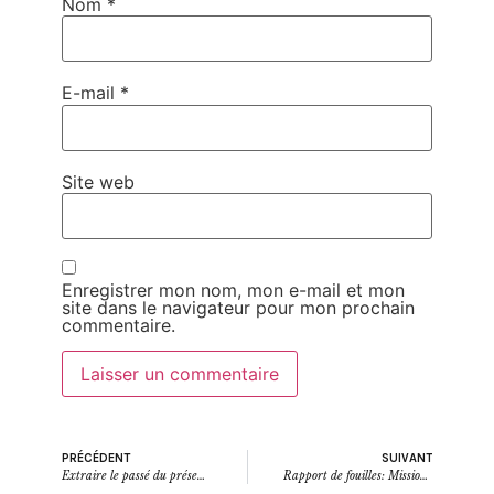
Nom
*
E-mail
*
Site web
Enregistrer mon nom, mon e-mail et mon
site dans le navigateur pour mon prochain
commentaire.
PRÉCÉDENT
SUIVANT
Extraire le passé du présent : introduction
Rapport de fouilles: Mission 2023 du projet Banturivers dans la province de la Tshopo (RDC) : prospections et sondages le long du fleuve Congo et de la rivière Lomami